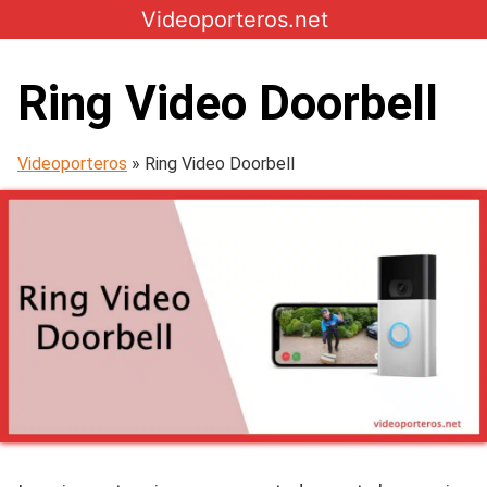
Skip
Videoporteros.net
to
content
Ring Video Doorbell
Videoporteros
»
Ring Video Doorbell