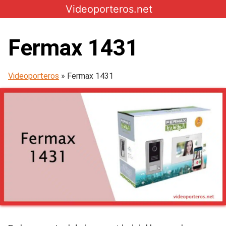
Skip
Videoporteros.net
to
content
Fermax 1431
Videoporteros
»
Fermax 1431